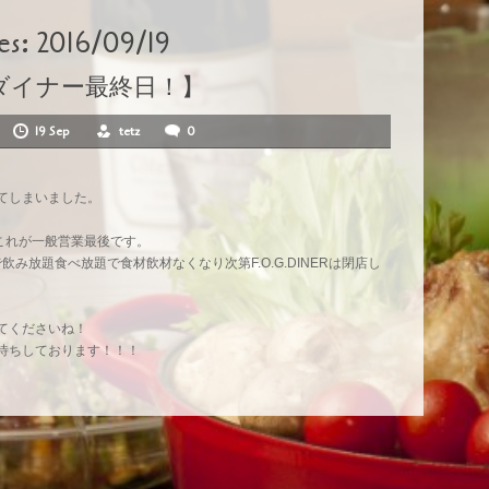
es:
2016/09/19
ダイナー最終日！】
19 Sep
tetz
0
てしまいました。
00これが一般営業最後です。
0で飲み放題食べ放題で食材飲材なくなり次第F.O.G.DINERは閉店し
てくださいね！
待ちしております！！！