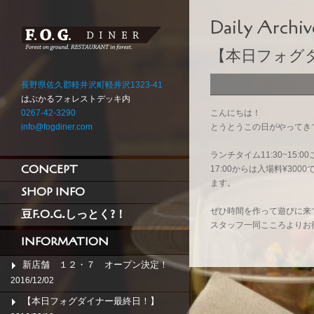
Daily Archiv
【本日フォグ
長野県佐久郡軽井沢町軽井沢1323-41
はぶかるフォレストデッキ内
0267-42-3290
こんにちは！
info@fogdiner.com
とうとうこの日がやってき
ランチタイム11:30~15:
CONCEPT
17:00からは入場料¥300
ます。
SHOP INFO
ぜひ時間を作って遊びに来
豆F.O.G.しっとく?！
スタッフ一同こころよりお
INFORMATION
新店舗 １２・７ オープン決定！
2016/12/02
【本日フォグダイナー最終日！】