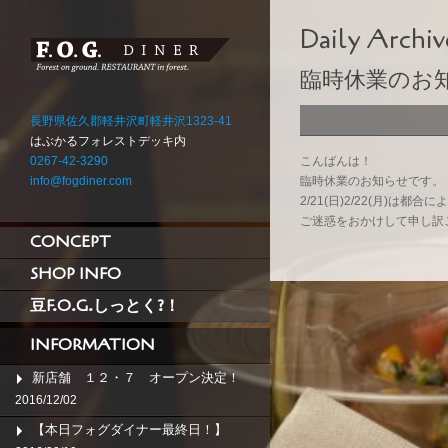
Daily Archiv
臨時休業のお
長野県佐久郡軽井沢町軽井沢1323-41
はぶかるフォレストデッキ内
0267-42-3290
こんばんは！
info@fogdiner.com
臨時休業のお知らせです。
2/21(日)2/22(月)は
ご迷惑をおかけして申し訳
CONCEPT
SHOP INFO
豆F.O.G.しっとく?！
INFORMATION
新店舗 １２・７ オープン決定！
2016/12/02
【本日フォグダイナー最終日！】