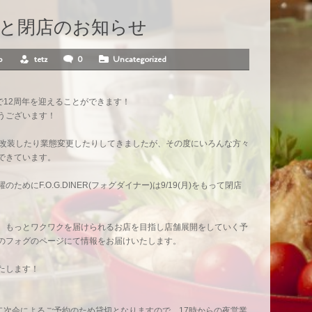
内と閉店のお知らせ
ep
tetz
0
Uncategorized
で12周年を迎えることができます！
うございます！
り改装したり業態変更したりしてきましたが、その度にいろんな方々
できています。
めにF.O.G.DINER(フォグダイナー)は9/19(月)をもって閉店
、もっとワクワクを届けられるお店を目指し店舗展開をしていく予
のフォグのページにて情報をお届けいたします。
たします！
！
は結婚式二次会によるご予約のため貸切となりますので、17時からの夜営業