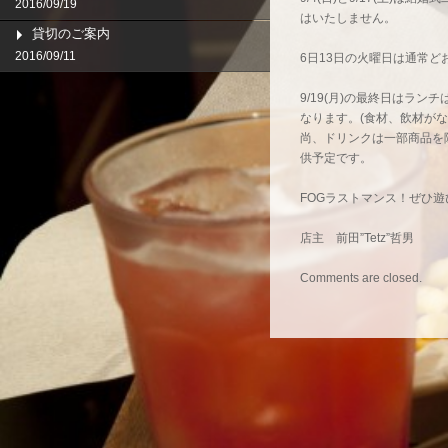
2016/09/19
はいたしません。
貸切のご案内
2016/09/11
6日13日の火曜日は通常
9/19(月)の最終日はラン
なります。(食材、飲材がな
尚、ドリンクは一部商品を
供予定です。
FOGラストマンス！ぜひ
店主 前田”Tetz”哲男
Comments are closed.