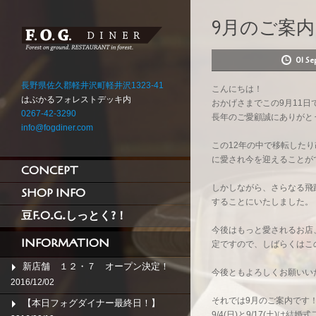
9月のご案
01 S
長野県佐久郡軽井沢町軽井沢1323-41
こんにちは！
はぶかるフォレストデッキ内
おかげさまでこの9月11日
0267-42-3290
長年のご愛顧誠にありがと
info@fogdiner.com
この12年の中で移転した
に愛され今を迎えることが
CONCEPT
しかしながら、さらなる飛躍のた
SHOP INFO
することにいたしました。
豆F.O.G.しっとく?！
今後はもっと愛されるお店
INFORMATION
定ですので、しばらくはこ
新店舗 １２・７ オープン決定！
今後ともよろしくお願いい
2016/12/02
それでは9月のご案内です
【本日フォグダイナー最終日！】
9/4(日)と9/17(土)